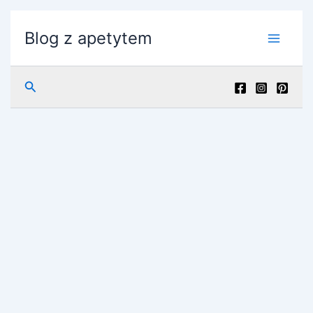
Przejdź
do
Blog z apetytem
treści
Szukaj