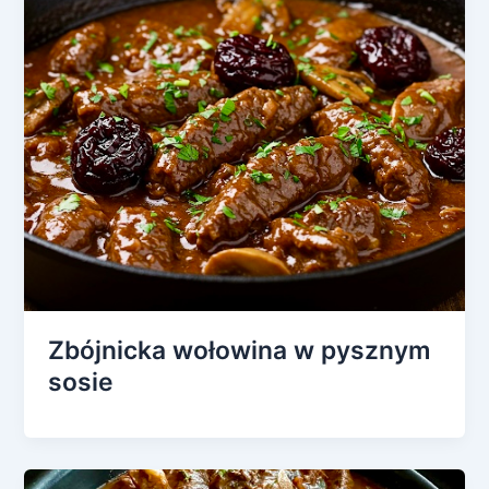
Zbójnicka wołowina w pysznym
sosie