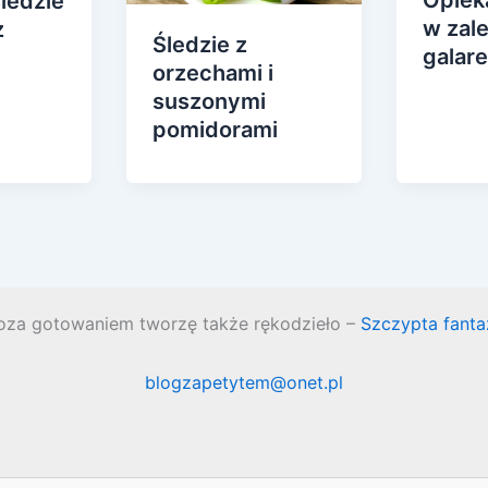
ledzie
w zal
z
Śledzie z
galar
orzechami i
suszonymi
pomidorami
oza gotowaniem tworzę także rękodzieło –
Szczypta fantaz
blogzapetytem@onet.pl