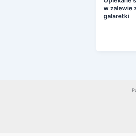
Opiekane ś
w zalewie 
galaretki
P