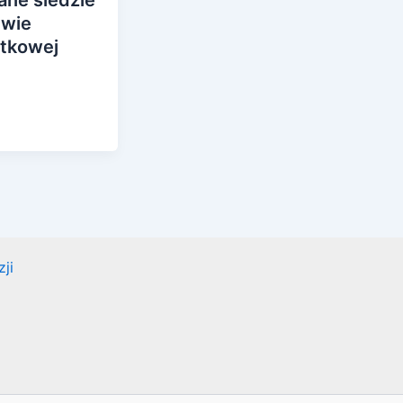
ewie
etkowej
ji