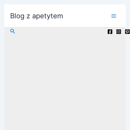
Przejdź
do
Blog z apetytem
treści
Szukaj