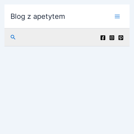
Przejdź
do
Blog z apetytem
treści
Szukaj